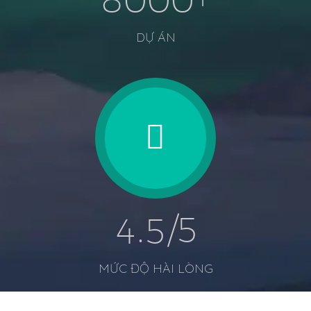
DỰ ÁN
.
/5
4
5
MỨC ĐỘ HÀI LÒNG