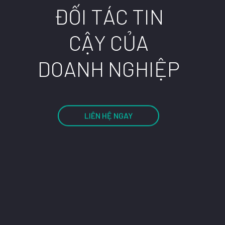
Đ
Ố
I
T
Á
C
T
I
N
C
Ậ
Y
C
Ủ
A
D
O
A
N
H
N
G
H
I
Ệ
P
LIÊN HỆ NGAY