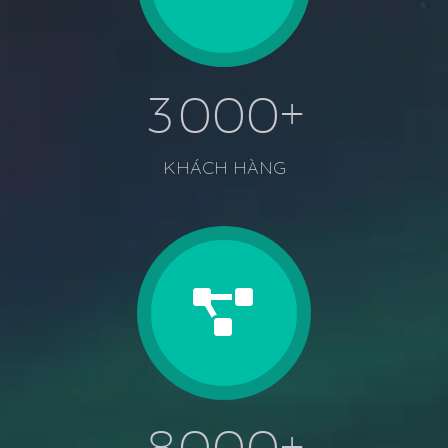
+
3
0
0
0
KHÁCH HÀNG
+
8
0
0
0