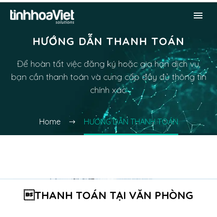
HƯỚNG DẪN THANH TOÁN
Để hoàn tất việc đăng ký hoặc gia hạn dịch vụ,
bạn cần thanh toán và cung cấp đầy đủ thông tin
chính xác.
Home
HƯỚNG DẪN THANH TOÁN
THANH TOÁN TẠI VĂN PHÒNG