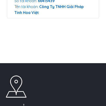
Số tài khoản:
66415439
Tên tài khoản:
Công Ty TNHH Giải Pháp
Tinh Hoa Việt