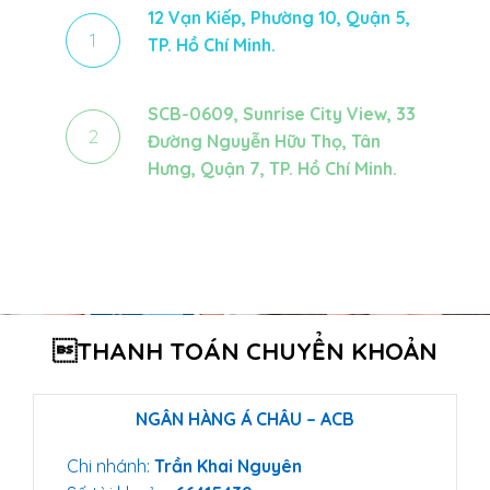
12 Vạn Kiếp, Phường 10, Quận 5,
1
TP. Hồ Chí Minh.
SCB-0609, Sunrise City View, 33
2
Đường Nguyễn Hữu Thọ, Tân
Hưng, Quận 7, TP. Hồ Chí Minh.
THANH TOÁN CHUYỂN KHOẢN
NGÂN HÀNG Á CHÂU – ACB
Chi nhánh:
Trần Khai Nguyên