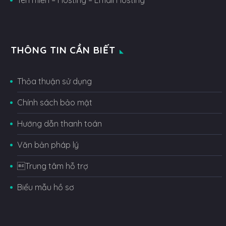
Tên miền – Hosting – Email Hosting
THÔNG TIN CẦN BIẾT
Thỏa thuận sử dụng
Chính sách bảo mật
Hướng dẫn thanh toán
Văn bản pháp lý
Trung tâm hỗ trợ
Biểu mẫu hồ sơ