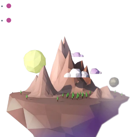
Litora torquent per conubia nostra
Per inceptos himenaeos