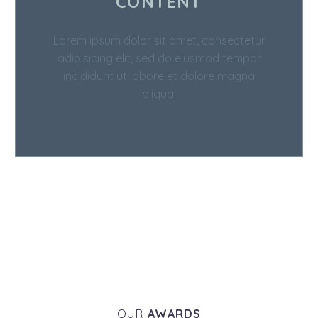
CONTENT
Lorem ipsum dolor sit amet, consectetur
adipisicing elit, sed do eiusmod tempor
incididunt ut labore et dolore magna
aliqua.
OUR
AWARDS