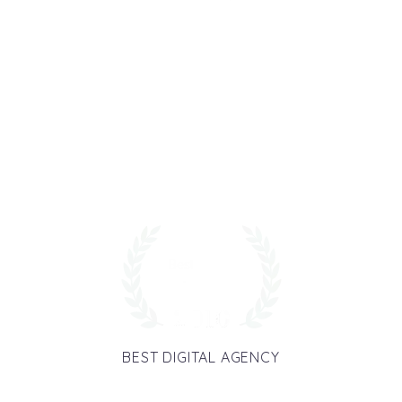
Lorem ipsum dolor sit amet, consectetur adipisicing
elit, sed do eiusmod tempor incididunt. ut labore et
dolore magna aliqua.
BEST DIGITAL AGENCY