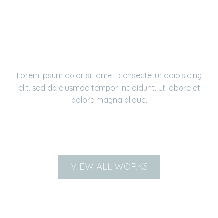
JOIN
THE TEAM
We believe best results come from sharing talents.
Lorem ipsum dolor sit amet, consectetur adipisicing
elit, sed do eiusmod tempor incididunt. ut labore et
dolore magna aliqua.
VIEW ALL WORKS