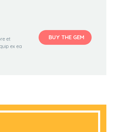
BUY THE GEM
re et
iquip ex ea