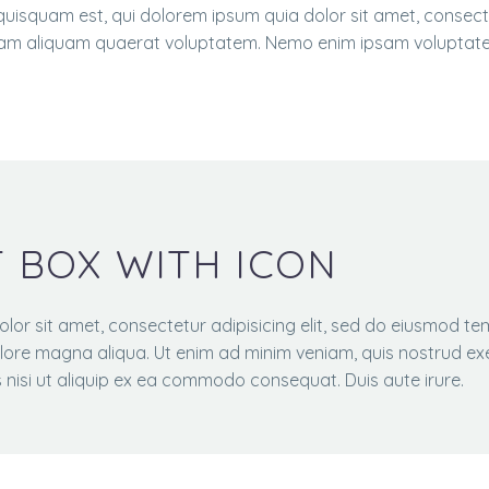
uisquam est, qui dolorem ipsum quia dolor sit amet, consecte
am aliquam quaerat voluptatem. Nemo enim ipsam voluptatem q
T BOX WITH ICON
lor sit amet, consectetur adipisicing elit, sed do eiusmod te
olore magna aliqua. Ut enim ad minim veniam, quis nostrud exe
 nisi ut aliquip ex ea commodo consequat. Duis aute irure.