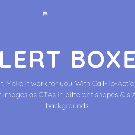
LERT BOX
 Make it work for you. With Call-To-Actio
or images as CTAs in different shapes & s
backgrounds!