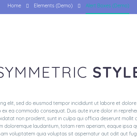
Home
Elements (Demo)
Alert Boxes (Demo)
SYMMETRIC
STYL
ing elit, sed do eiusmod tempor incididunt ut labore et dolor
ip ex ea commodo consequat. Duis aute irure dolor in reprehend
idatat non proident, sunt in culpa qui officia deserunt mollit
m doloremque laudantium, totam rem aperiam, eaque ipsa quae
sam voluptatem quia voluptas sit aspernatur aut odit aut fug