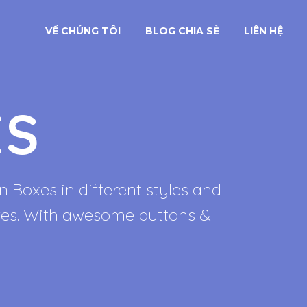
VỀ CHÚNG TÔI
BLOG CHIA SẺ
LIÊN HỆ
ES
n Boxes in different styles and
izes. With awesome buttons &