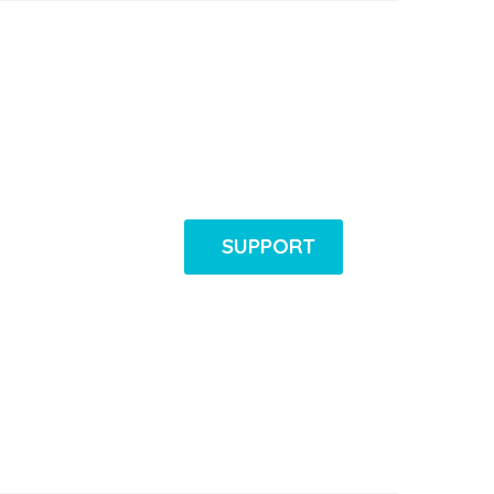
SUPPORT
re et dolore
 ex ea commodo