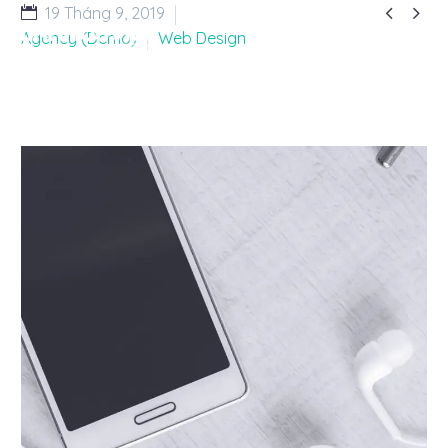


19 Tháng 9, 2019
Agency (Demo)
Web Design