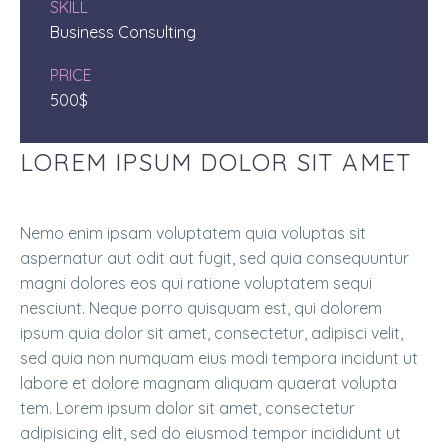
SKILL
Business Consulting
PRICE
500$
LOREM IPSUM DOLOR SIT AMET
Nemo enim ipsam voluptatem quia voluptas sit
aspernatur aut odit aut fugit, sed quia consequuntur
magni dolores eos qui ratione voluptatem sequi
nesciunt. Neque porro quisquam est, qui dolorem
ipsum quia dolor sit amet, consectetur, adipisci velit,
sed quia non numquam eius modi tempora incidunt ut
labore et dolore magnam aliquam quaerat volupta
tem. Lorem ipsum dolor sit amet, consectetur
adipisicing elit, sed do eiusmod tempor incididunt ut