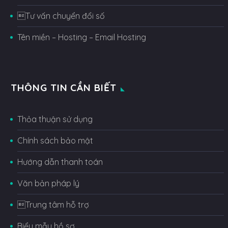
Tư vấn chuyển đổi số
Tên miền – Hosting – Email Hosting
THÔNG TIN CẦN BIẾT
Thỏa thuận sử dụng
Chính sách bảo mật
Hướng dẫn thanh toán
Văn bản pháp lý
Trung tâm hỗ trợ
Biểu mẫu hồ sơ