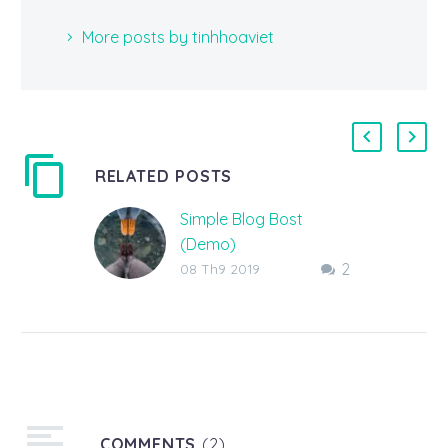
More posts by tinhhoaviet
RELATED POSTS
Simple Blog Bost
(Demo)
2
Lorem ipsum dolor sit
08 Th9 2019
amet, consectetur
adipisicing elit, sed do
eiusmod tempor
incididunt ut
COMMENTS
(2)