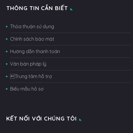
THÔNG TIN CẦN BIẾT
Thỏa thuận sử dụng
Chính sách bảo mật
Hướng dẫn thanh toán
Văn bản pháp lý
Trung tâm hỗ trợ
Biểu mẫu hồ sơ
KẾT NỐI VỚI CHÚNG TÔI