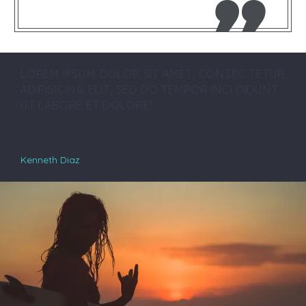
LOREM IPSUM DOLOR SIT AMET, CONSEC TETUR
ADIPISICING ELIT, SED DO TEMPOR INCI DIDUNT
UT LABORE ET DOLORE!
Kenneth Diaz