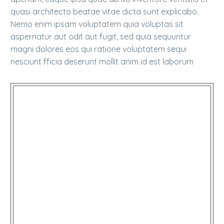
quasi architecto beatae vitae dicta sunt explicabo.
Nemo enim ipsam voluptatem quia voluptas sit
aspernatur aut odit aut fugit, sed quia sequuntur
magni dolores eos qui ratione voluptatem sequi
nesciunt fficia deserunt mollit anim id est laborum
…Lorem ipsum dolor sit amet,
consectetur adi pisicing elit
sed do eiusmod tempor
incididunt ut labore et dolore
magna aliqua. Class aptent
taciti socios ad litora torquent.