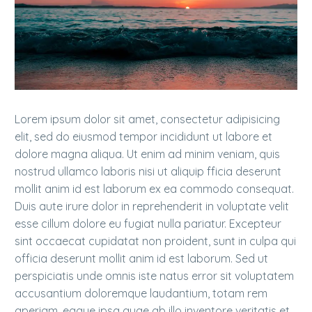
Lorem ipsum dolor sit amet, consectetur adipisicing
elit, sed do eiusmod tempor incididunt ut labore et
dolore magna aliqua. Ut enim ad minim veniam, quis
nostrud ullamco laboris nisi ut aliquip fficia deserunt
mollit anim id est laborum ex ea commodo consequat.
Duis aute irure dolor in reprehenderit in voluptate velit
esse cillum dolore eu fugiat nulla pariatur. Excepteur
sint occaecat cupidatat non proident, sunt in culpa qui
officia deserunt mollit anim id est laborum. Sed ut
perspiciatis unde omnis iste natus error sit voluptatem
accusantium doloremque laudantium, totam rem
aperiam, eaque ipsa quae ab illo inventore veritatis et