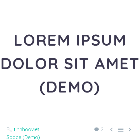
LOREM IPSUM
DOLOR SIT AMET
(DEMO)
«Travel is the healthiest addiction»



By
tinhhoaviet
2
Space (Demo)