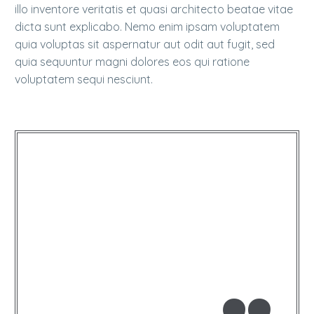
illo inventore veritatis et quasi architecto beatae vitae
dicta sunt explicabo. Nemo enim ipsam voluptatem
quia voluptas sit aspernatur aut odit aut fugit, sed
quia sequuntur magni dolores eos qui ratione
voluptatem sequi nesciunt.
…Lorem ipsum dolor sit amet
sed do eiusmod tempor
incididunt ut labore et dolore
magna aliqua ollicitudin,
lorem quis bibendum auctor!