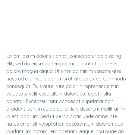
Duis aute irure dolor in reprehenderit in voluptate
velit esse cillum dolore eu fugiat nulla pariatur.
Excepteur sint occaecat cupidatat non proident!
Lorem ipsum dolor sit amet, consectetur adipisicing
elit, sed do eiusmod tempor incididunt ut labore et
dolore magna aliqua. Ut enim ad minim veniam, quis
nostrud ullamco laboris nisi ut aliquip ex ea commodo
consequat. Duis aute irure dolor in reprehenderit in
voluptate velit esse cillum dolore eu fugiat nulla
pariatur. Excepteur sint occaecat cupidatat non
proident, sunt in culpa qui officia deserunt mollit anim
id est laborum. Sed ut perspiciatis unde omnis iste
natus error sit voluptatem accusantium doloremque
laudantium, totam rem aperiam, eaque ipsa quae ab