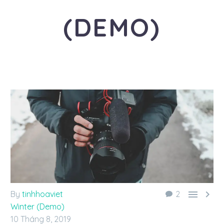
(DEMO)
«Travel is the healthiest addiction»


By
tinhhoaviet
2
Winter (Demo)
10 Tháng 8, 2019