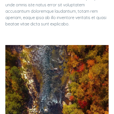
unde omnis iste natus error sit voluptatem
accusantium doloremque laudantium, totam rem
aperiam, eaque ipsa ab illo inventore veritatis et quasi
beatae vitae dicta sunt explicabo.