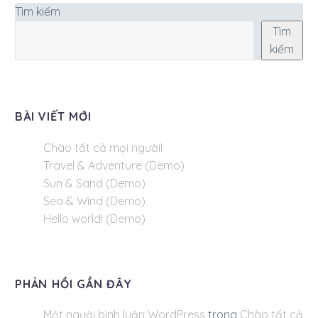
Tìm kiếm
Tìm
kiếm
BÀI VIẾT MỚI
Chào tất cả mọi người!
Travel & Adventure (Demo)
Sun & Sand (Demo)
Sea & Wind (Demo)
Hello world! (Demo)
PHẢN HỒI GẦN ĐÂY
Một người bình luận WordPress
trong
Chào tất cả