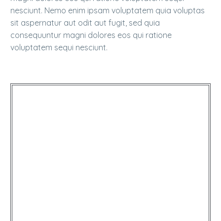
nesciunt. Nemo enim ipsam voluptatem quia voluptas
sit aspernatur aut odit aut fugit, sed quia
consequuntur magni dolores eos qui ratione
voluptatem sequi nesciunt.
…Lorem ipsum dolor sit amet,
qui officia deserunt mollit anim
consectetur adipisicing elit, sed
do eiusmod tempor incididunt
ut labore et dolore magna
aliqua!