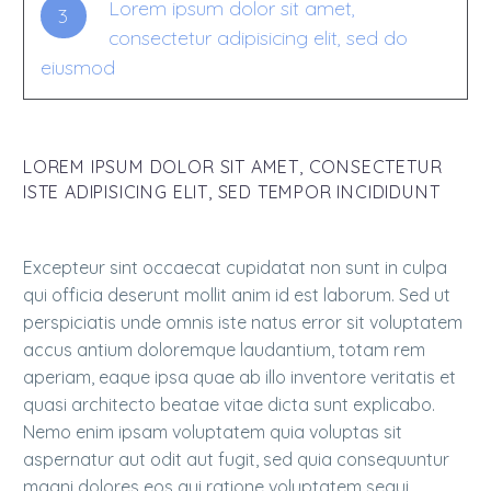
Lorem ipsum dolor sit amet,
3
consectetur adipisicing elit, sed do
eiusmod
LOREM IPSUM DOLOR SIT AMET, CONSECTETUR
ISTE ADIPISICING ELIT, SED TEMPOR INCIDIDUNT
Excepteur sint occaecat cupidatat non sunt in culpa
qui officia deserunt mollit anim id est laborum. Sed ut
perspiciatis unde omnis iste natus error sit voluptatem
accus antium doloremque laudantium, totam rem
aperiam, eaque ipsa quae ab illo inventore veritatis et
quasi architecto beatae vitae dicta sunt explicabo.
Nemo enim ipsam voluptatem quia voluptas sit
aspernatur aut odit aut fugit, sed quia consequuntur
magni dolores eos qui ratione voluptatem sequi