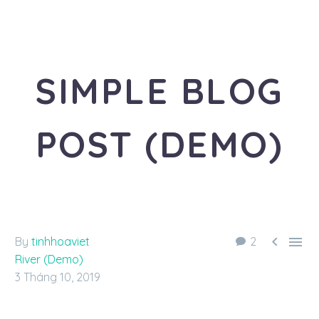
SIMPLE BLOG
POST (DEMO)
«Travel is the healthiest addiction»


By
tinhhoaviet
2
River (Demo)
3 Tháng 10, 2019