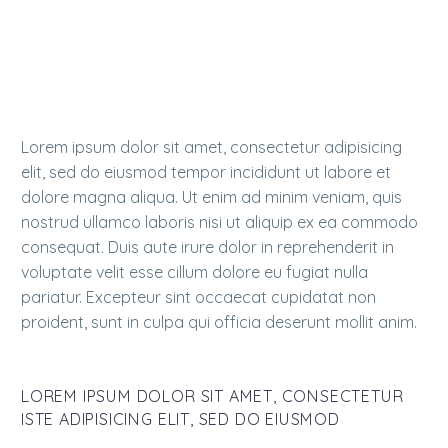
Duis aute irure dolor in reprehenderit in voluptate
velit esse cillum dolore eu fugiat nulla pariatur.
Excepteur sint occaecat cupidatat non proident!
Lorem ipsum dolor sit amet, consectetur adipisicing
elit, sed do eiusmod tempor incididunt ut labore et
dolore magna aliqua. Ut enim ad minim veniam, quis
nostrud ullamco laboris nisi ut aliquip ex ea commodo
consequat. Duis aute irure dolor in reprehenderit in
voluptate velit esse cillum dolore eu fugiat nulla
pariatur. Excepteur sint occaecat cupidatat non
proident, sunt in culpa qui officia deserunt mollit anim.
LOREM IPSUM DOLOR SIT AMET, CONSECTETUR
ISTE ADIPISICING ELIT, SED DO EIUSMOD