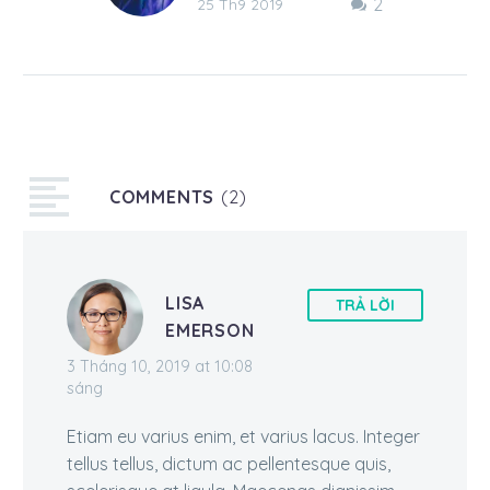
2
Lorem ipsum dolor sit
25 Th9 2019
amet, consectetur
adipisicing elit, sed do
eiusmod tempor
incididunt ut labore et
dolore magna…
COMMENTS
(2)
LISA
TRẢ LỜI
EMERSON
3 Tháng 10, 2019 at 10:08
sáng
Etiam eu varius enim, et varius lacus. Integer
tellus tellus, dictum ac pellentesque quis,