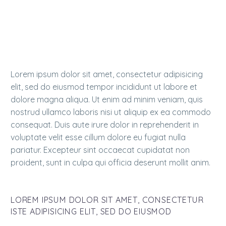
Duis aute irure dolor in reprehenderit in voluptate
velit esse cillum dolore eu fugiat nulla pariatur.
Excepteur sint occaecat cupidatat non proident!
Lorem ipsum dolor sit amet, consectetur adipisicing
elit, sed do eiusmod tempor incididunt ut labore et
dolore magna aliqua. Ut enim ad minim veniam, quis
nostrud ullamco laboris nisi ut aliquip ex ea commodo
consequat. Duis aute irure dolor in reprehenderit in
voluptate velit esse cillum dolore eu fugiat nulla
pariatur. Excepteur sint occaecat cupidatat non
proident, sunt in culpa qui officia deserunt mollit anim.
LOREM IPSUM DOLOR SIT AMET, CONSECTETUR
ISTE ADIPISICING ELIT, SED DO EIUSMOD