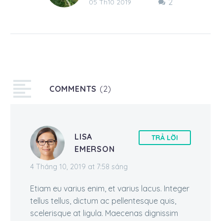
2
Lorem ipsum dolor sit
05 Th10 2019
amet, consectetur
adipisicing elit, sed do
eiusmod magna aliqua
Lorem ipsum dolor sit
amet, consectetur
adipisicing…
COMMENTS
(2)
LISA
TRẢ LỜI
EMERSON
4 Tháng 10, 2019 at 7:58 sáng
Etiam eu varius enim, et varius lacus. Integer
tellus tellus, dictum ac pellentesque quis,
scelerisque at ligula. Maecenas dignissim