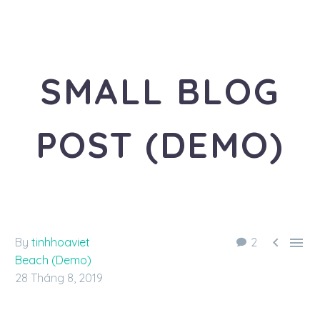
SMALL BLOG
POST (DEMO)
«Travel is the healthiest addiction»


By
tinhhoaviet
2
Beach (Demo)
28 Tháng 8, 2019