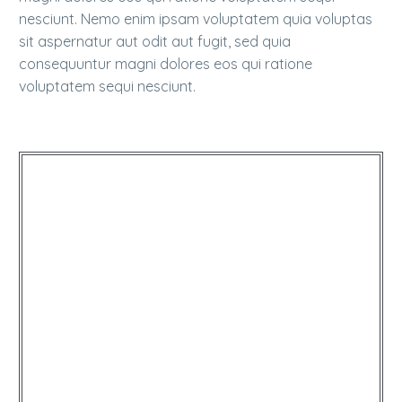
nesciunt. Nemo enim ipsam voluptatem quia voluptas
sit aspernatur aut odit aut fugit, sed quia
consequuntur magni dolores eos qui ratione
voluptatem sequi nesciunt.
…Lorem ipsum dolor sit amet,
qui officia deserunt mollit anim
consectetur adipisicing elit, sed
do eiusmod tempor incididunt
ut labore et dolore magna
aliqua!