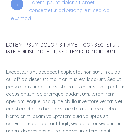
Lorem ipsum dolor sit amet,
3
consectetur adipisicing elit, sed do
eiusmod
LOREM IPSUM DOLOR SIT AMET, CONSECTETUR
ISTE ADIPISICING ELIT, SED TEMPOR INCIDIDUNT
Excepteur sint occaecat cupidatat non sunt in culpa
qui officia deserunt mollit anim id est laborum. Sed ut
perspiciatis unde omnis iste natus error sit voluptatem
accus antium doloremque laudantium, totam rem
aperiam, eaque ipsa quae ab illo inventore veritatis et
quasi architecto beatae vitae dicta sunt explicabo.
Nemo enim ipsam voluptatem quia voluptas sit
aspernatur aut odit aut fugit, sed quia consequuntur
magni dolores eos qui ratione voluptatem sequi