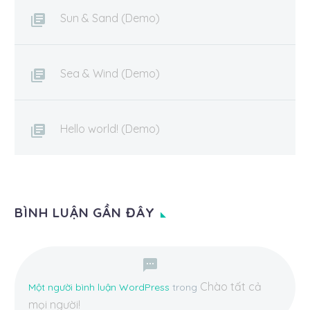
Sun & Sand (Demo)
Sea & Wind (Demo)
Hello world! (Demo)
BÌNH LUẬN GẦN ĐÂY
Chào tất cả
Một người bình luận WordPress
trong
mọi người!