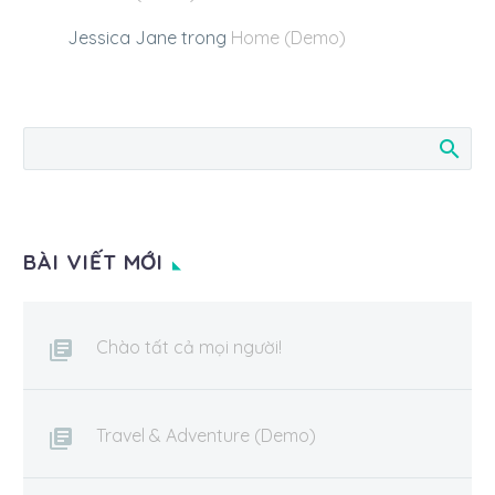
Jessica Jane
trong
Home (Demo)
BÀI VIẾT MỚI
Chào tất cả mọi người!
Travel & Adventure (Demo)