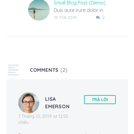
Small Blog Post (Demo)
Duis aute irure dolor in
2
reprehenderit in
15 Th8 2019
voluptate velit esse
cillum dolore eu fugiat
nulla pariatur.
Excepteur sint
occaecat cupidatat…
COMMENTS
(2)
LISA
TRẢ LỜI
EMERSON
7 Tháng 10, 2019 at 12:55
chiều