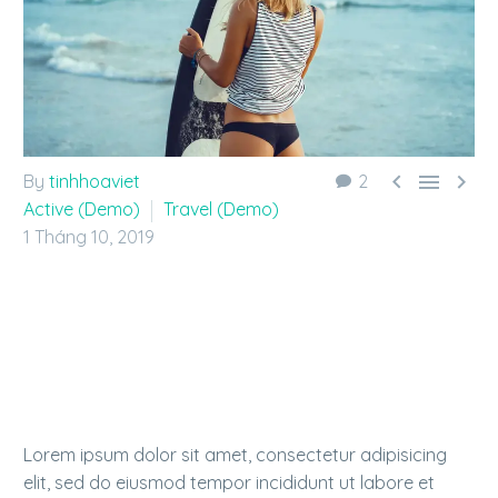



By
tinhhoaviet
2
Active (Demo)
Travel (Demo)
1 Tháng 10, 2019
Duis aute irure dolor in reprehenderit in voluptate
velit esse cillum dolore eu fugiat nulla pariatur.
Excepteur sint occaecat cupidatat non proident!
Lorem ipsum dolor sit amet, consectetur adipisicing
elit, sed do eiusmod tempor incididunt ut labore et