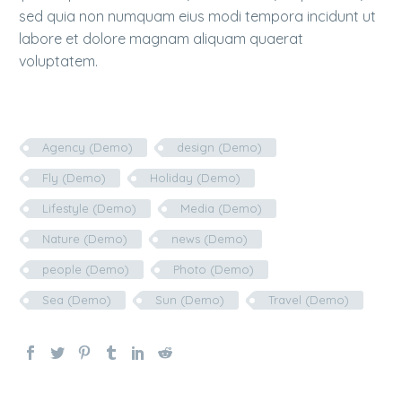
sed quia non numquam eius modi tempora incidunt ut
labore et dolore magnam aliquam quaerat
voluptatem.
Agency (Demo)
design (Demo)
Fly (Demo)
Holiday (Demo)
Lifestyle (Demo)
Media (Demo)
Nature (Demo)
news (Demo)
people (Demo)
Photo (Demo)
Sea (Demo)
Sun (Demo)
Travel (Demo)