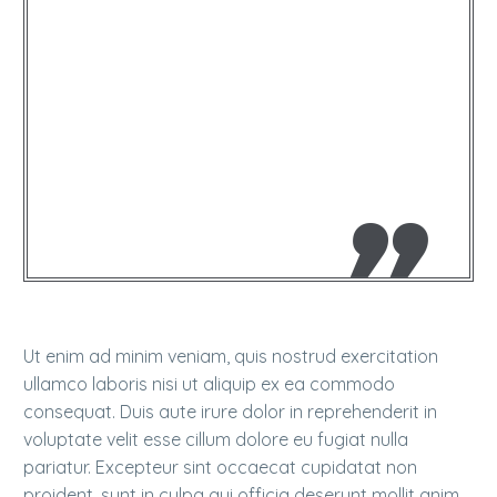
…Lorem ipsum dolor sit amet
sed do eiusmod tempor
incididunt ut labore et dolore
magna aliqua ollicitudin,
lorem quis bibendum auctor!
Ut enim ad minim veniam, quis nostrud exercitation
ullamco laboris nisi ut aliquip ex ea commodo
consequat. Duis aute irure dolor in reprehenderit in
voluptate velit esse cillum dolore eu fugiat nulla
pariatur. Excepteur sint occaecat cupidatat non
proident, sunt in culpa qui officia deserunt mollit anim