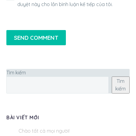
duyệt này cho lần bình luận kế tiếp của tôi.
SEND COMMENT
Tìm kiếm
Tìm
kiếm
BÀI VIẾT MỚI
Chào tất cả mọi người!