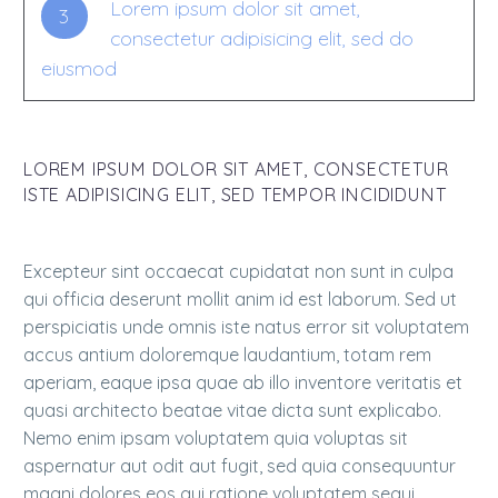
Lorem ipsum dolor sit amet,
3
consectetur adipisicing elit, sed do
eiusmod
LOREM IPSUM DOLOR SIT AMET, CONSECTETUR
ISTE ADIPISICING ELIT, SED TEMPOR INCIDIDUNT
Excepteur sint occaecat cupidatat non sunt in culpa
qui officia deserunt mollit anim id est laborum. Sed ut
perspiciatis unde omnis iste natus error sit voluptatem
accus antium doloremque laudantium, totam rem
aperiam, eaque ipsa quae ab illo inventore veritatis et
quasi architecto beatae vitae dicta sunt explicabo.
Nemo enim ipsam voluptatem quia voluptas sit
aspernatur aut odit aut fugit, sed quia consequuntur
magni dolores eos qui ratione voluptatem sequi