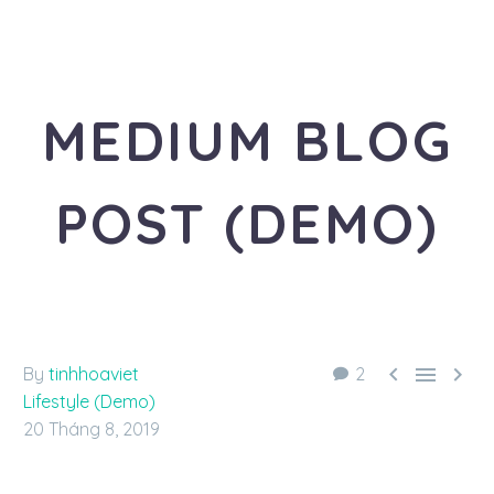
MEDIUM BLOG
POST (DEMO)
«Travel is the healthiest addiction»



By
tinhhoaviet
2
Lifestyle (Demo)
20 Tháng 8, 2019