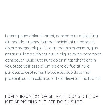
Duis aute irure dolor in reprehenderit in voluptate
velit esse cillum dolore eu fugiat nulla pariatur.
Excepteur sint occaecat cupidatat non proident!
Lorem ipsum dolor sit amet, consectetur adipisicing
elit, sed do eiusmod tempor incididunt ut labore et
dolore magna aliqua. Ut enim ad minim veniam, quis
nostrud ullamco laboris nisi ut aliquip ex ea commodo
consequat. Duis aute irure dolor in reprehenderit in
voluptate velit esse cillum dolore eu fugiat nulla
pariatur. Excepteur sint occaecat cupidatat non
proident, sunt in culpa qui officia deserunt mollit anim.
LOREM IPSUM DOLOR SIT AMET, CONSECTETUR
ISTE ADIPISICING ELIT, SED DO EIUSMOD