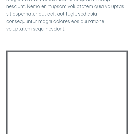
nesciunt. Nemo enim ipsam voluptatem quia voluptas
sit aspernatur aut odit aut fugit, sed quia
consequuntur magni dolores eos qui ratione
voluptatem sequi nesciunt.
…Lorem ipsum dolor sit amet,
qui officia deserunt mollit anim
consectetur adipisicing elit, sed
do eiusmod tempor incididunt
ut labore et dolore magna
aliqua!