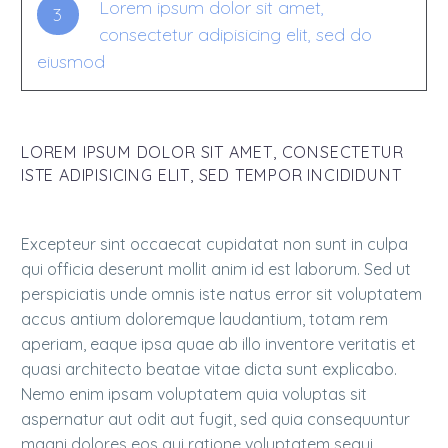
Lorem ipsum dolor sit amet,
3
consectetur adipisicing elit, sed do
eiusmod
LOREM IPSUM DOLOR SIT AMET, CONSECTETUR
ISTE ADIPISICING ELIT, SED TEMPOR INCIDIDUNT
Excepteur sint occaecat cupidatat non sunt in culpa
qui officia deserunt mollit anim id est laborum. Sed ut
perspiciatis unde omnis iste natus error sit voluptatem
accus antium doloremque laudantium, totam rem
aperiam, eaque ipsa quae ab illo inventore veritatis et
quasi architecto beatae vitae dicta sunt explicabo.
Nemo enim ipsam voluptatem quia voluptas sit
aspernatur aut odit aut fugit, sed quia consequuntur
magni dolores eos qui ratione voluptatem sequi