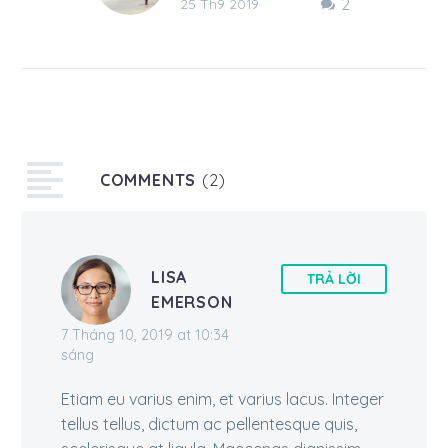
2
Lorem ipsum dolor sit
25 Th9 2019
amet, consectetur
adipisicing elit, sed do
eiusmod tempor
incididunt ut labore et
dolore magna…
COMMENTS
(2)
LISA
TRẢ LỜI
EMERSON
7 Tháng 10, 2019 at 10:34
sáng
Etiam eu varius enim, et varius lacus. Integer
tellus tellus, dictum ac pellentesque quis,