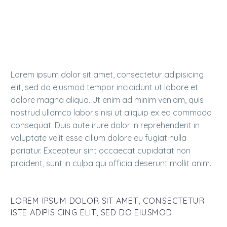
Duis aute irure dolor in reprehenderit in voluptate
velit esse cillum dolore eu fugiat nulla pariatur.
Excepteur sint occaecat cupidatat non proident!
Lorem ipsum dolor sit amet, consectetur adipisicing
elit, sed do eiusmod tempor incididunt ut labore et
dolore magna aliqua. Ut enim ad minim veniam, quis
nostrud ullamco laboris nisi ut aliquip ex ea commodo
consequat. Duis aute irure dolor in reprehenderit in
voluptate velit esse cillum dolore eu fugiat nulla
pariatur. Excepteur sint occaecat cupidatat non
proident, sunt in culpa qui officia deserunt mollit anim.
LOREM IPSUM DOLOR SIT AMET, CONSECTETUR
ISTE ADIPISICING ELIT, SED DO EIUSMOD