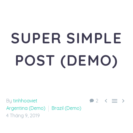
SUPER SIMPLE
POST (DEMO)
«Travel is the healthiest addiction»



By
tinhhoaviet
2
Argentina (Demo)
Brazil (Demo)
4 Tháng 9, 2019